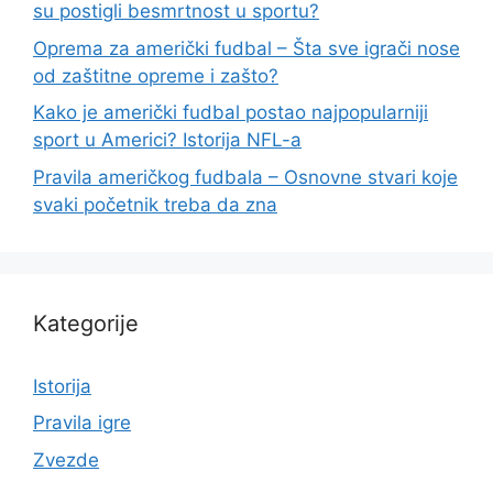
su postigli besmrtnost u sportu?
Oprema za američki fudbal – Šta sve igrači nose
od zaštitne opreme i zašto?
Kako je američki fudbal postao najpopularniji
sport u Americi? Istorija NFL-a
Pravila američkog fudbala – Osnovne stvari koje
svaki početnik treba da zna
Kategorije
Istorija
Pravila igre
Zvezde