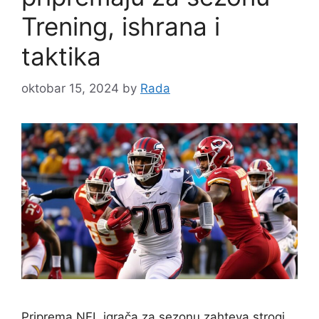
Trening, ishrana i
taktika
oktobar 15, 2024
by
Rada
Priprema NFL igrača za sezonu zahteva strogi