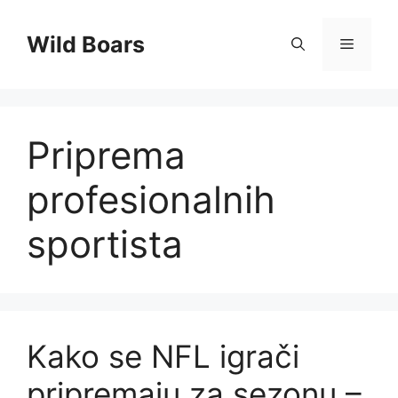
Skip
to
Wild Boars
Menu
content
Priprema
profesionalnih
sportista
Kako se NFL igrači
pripremaju za sezonu –