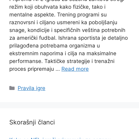
režim koji obuhvata kako fizičke, tako i
mentalne aspekte. Trening programi su
raznovrsni i ciljano usmereni ka poboljšanju
snage, kondicije i specifičnih veština potrebnih
za američki fudbal. Ishrana sportista je detaljno
prilagođena potrebama organizma u
ekstremnim naporima i cilja na maksimalne
performanse. Taktičke strategije i trenažni
proces pripremaju …
Read more
Categories
Pravila igre
Skorašnji članci